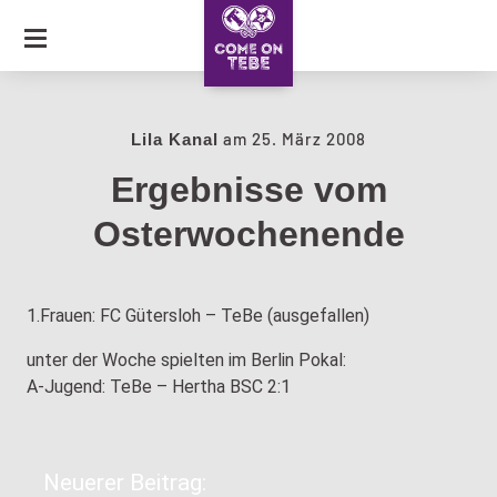
SKIP
TO
CONTENT
JOURNAL
am
25. März 2008
Lila Kanal
Ergebnisse vom
COLLECTION
Osterwochenende
CARAVAN OF LOVE
1.Frauen: FC Gütersloh – TeBe (ausgefallen)
unter der Woche spielten im Berlin Pokal:
A-Jugend: TeBe – Hertha BSC 2:1
Neuerer Beitrag: