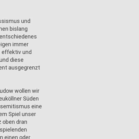
assismus und
men bislang
n entschiedenes
eigen immer
 effektiv und
und diese
uent ausgegrenzt
Rudow wollen wir
euköllner Süden
tisemitismus eine
sem Spiel unser
z oben dran
tspielenden
n einen oder