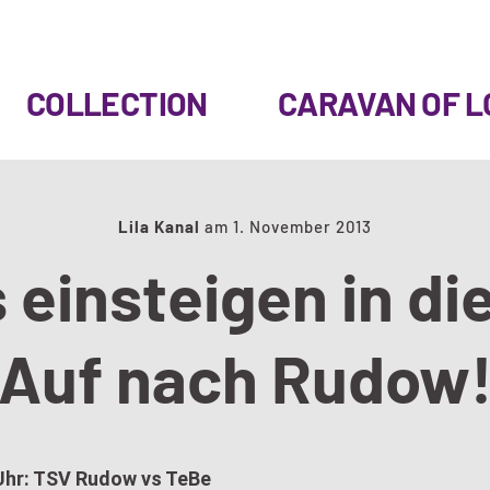
COLLECTION
CARAVAN OF L
Lila Kanal
am
1. November 2013
 einsteigen in di
Auf nach Rudow
Uhr: TSV Rudow vs TeBe