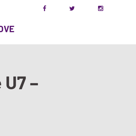
OVE
e U7 –
!