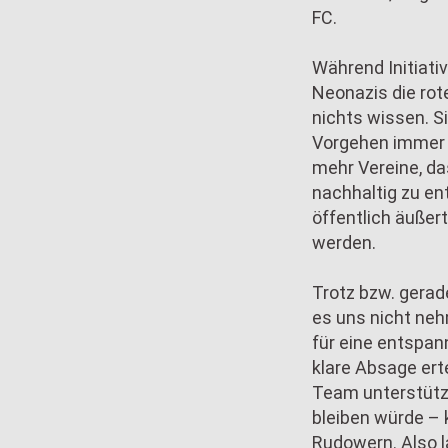
FC.
Während Initiat
Neonazis die rot
nichts wissen. S
Vorgehen immer 
mehr Vereine, da
nachhaltig zu e
öffentlich äußer
werden.
Trotz bzw. gerad
es uns nicht neh
für eine entspan
klare Absage erte
Team unterstütz
bleiben würde – 
Rudowern. Also l