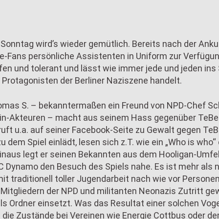
nntag wird’s wieder gemütlich. Bereits nach der Anku
e-Fans persönliche Assistenten in Uniform zur Verfügun
ffen und tolerant und lässt wie immer jede und jeden ins
Protagonisten der Berliner Naziszene handelt.
omas S. – bekanntermaßen ein Freund von NPD-Chef S
in-Akteuren – macht aus seinem Hass gegenüber TeBe
ruft u.a. auf seiner Facebook-Seite zu Gewalt gegen TeB
u dem Spiel einlädt, lesen sich z.T. wie ein „Who is who“ 
hinaus legt er seinen Bekannten aus dem Hooligan-Umfe
Dynamo den Besuch des Spiels nahe. Es ist mehr als nu
mit traditionell toller Jugendarbeit nach wie vor Person
, Mitgliedern der NPD und militanten Neonazis Zutritt ge
als Ordner einsetzt. Was das Resultat einer solchen Vog
n die Zustände bei Vereinen wie Energie Cottbus oder 