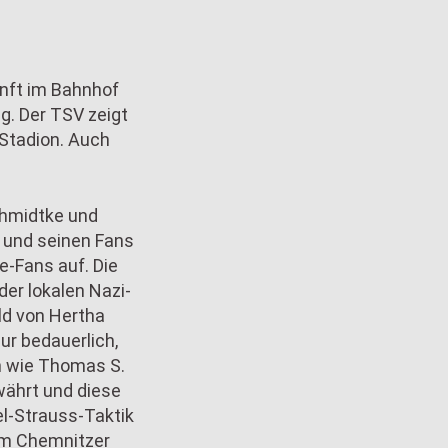
nft im Bahnhof
g. Der TSV zeigt
 Stadion. Auch
chmidtke und
 und seinen Fans
e-Fans auf. Die
der lokalen Nazi-
ld von Hertha
r bedauerlich,
en wie Thomas S.
währt und diese
el-Strauss-Taktik
dem Chemnitzer