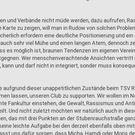
iven und Verbände nicht müde werden, dazu aufrufen, R
e Karte zu zeigen, will man in Rudow von solchen Proble
icherlich erfordern eine deutliche Positionierung und ei
auch sehr viel Mühe und einen langen Atem, dennoch z
ss es möglich ist, braunen Tendenzen im eigenen Verein
ntgegnen. Wer menschenverachtende Ansichten vertritt 
t, kann und darf nicht in integriert, sonder muss konseq
e aufgrund dieser unappetitlichen Zustände beim TSV 
men lassen, unseren Club zu supporten. Wir wollen im N
nte Fankultur einstehen, die Gewalt, Rassismus und An
ilt. Und nicht zuletzt möchten wir natürlich auch in die
en, das mit drei Punkten an der Stubenrauchstraße gan
keine leichte Aufgabe bei den derzeit ebenfalls oben mi
asst uns dafür sorgen, dass Micha, Hamdi oder Moris de