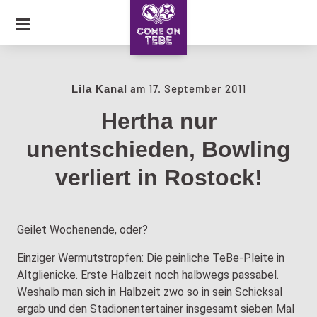
SKIP
TO
CONTENT
JOURNAL
am
17. September 2011
Lila Kanal
Hertha nur
COLLECTION
unentschieden, Bowling
CARAVAN OF LOVE
verliert in Rostock!
Geilet Wochenende, oder?
Einziger Wermutstropfen: Die peinliche TeBe-Pleite in
Altglienicke. Erste Halbzeit noch halbwegs passabel.
Weshalb man sich in Halbzeit zwo so in sein Schicksal
ergab und den Stadionentertainer insgesamt sieben Mal