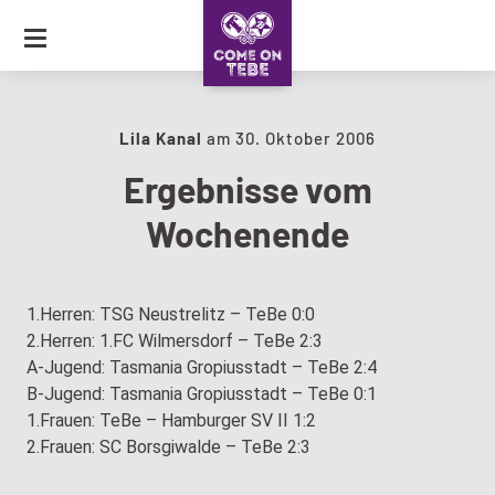
SKIP
TO
CONTENT
JOURNAL
Lila Kanal
am
30. Oktober 2006
Ergebnisse vom
COLLECTION
Wochenende
CARAVAN OF LOVE
1.Herren: TSG Neustrelitz – TeBe 0:0
2.Herren: 1.FC Wilmersdorf – TeBe 2:3
A-Jugend: Tasmania Gropiusstadt – TeBe 2:4
B-Jugend: Tasmania Gropiusstadt – TeBe 0:1
1.Frauen: TeBe – Hamburger SV II 1:2
2.Frauen: SC Borsgiwalde – TeBe 2:3