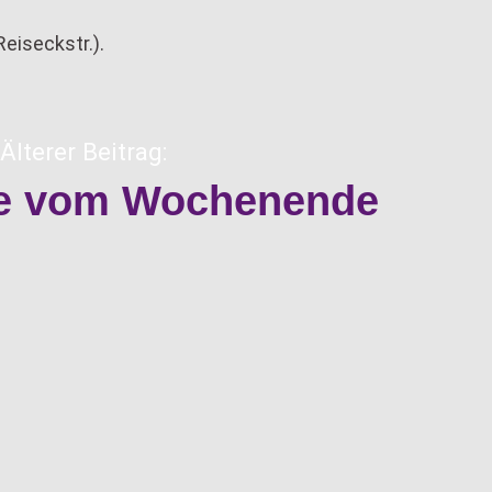
Reiseckstr.).
Älterer Beitrag:
se vom Wochenende