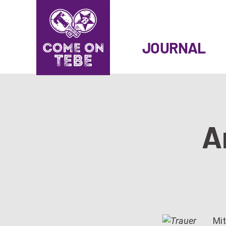
SKIP
TO
JOURNAL
CONTENT
A
Mit