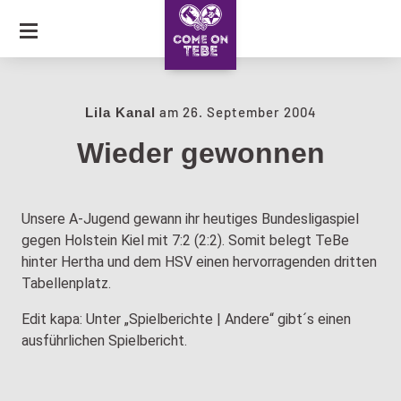
SKIP
TO
CONTENT
JOURNAL
am
26. September 2004
Lila Kanal
Wieder gewonnen
COLLECTION
CARAVAN OF LOVE
Unsere A-Jugend gewann ihr heutiges Bundesligaspiel
gegen Holstein Kiel mit 7:2 (2:2). Somit belegt TeBe
hinter Hertha und dem HSV einen hervorragenden dritten
Tabellenplatz.
Edit kapa: Unter „Spielberichte | Andere“ gibt´s einen
ausführlichen Spielbericht.