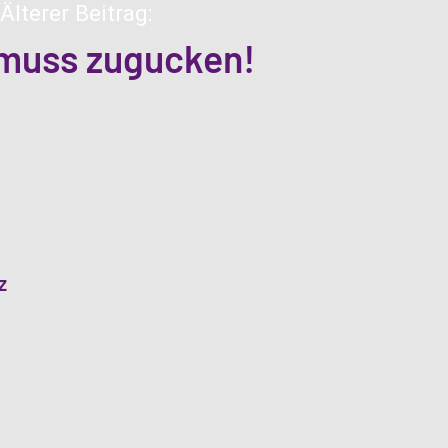
Älterer Beitrag:
 muss zugucken!
z