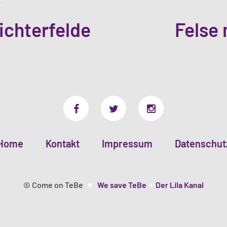
:
ichterfelde
Felse
Home
Kontakt
Impressum
Datenschut
•
© Come on TeBe
♥
We save TeBe
Der Lila Kanal