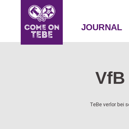
SKIP
TO
CONTENT
JOURNAL
VfB
TeBe verlor bei 