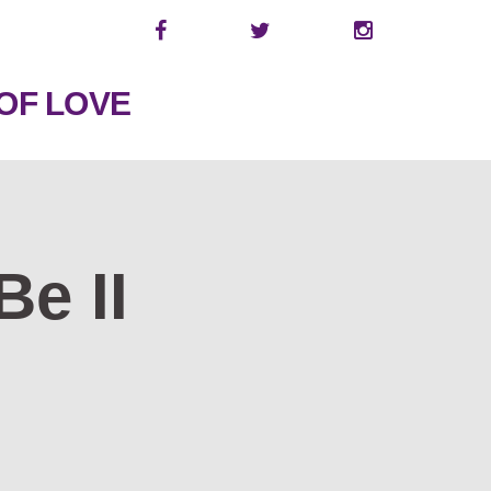
OF LOVE
e II