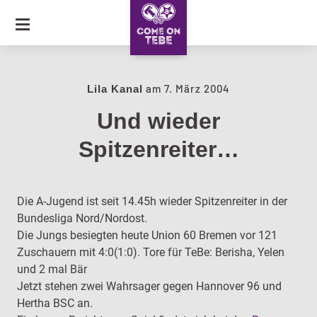
SKIP
TO
CONTENT
JOURNAL
am
7. März 2004
Lila Kanal
Und wieder
COLLECTION
Spitzenreiter…
CARAVAN OF LOVE
Die A-Jugend ist seit 14.45h wieder Spitzenreiter in der
Bundesliga Nord/Nordost.
Die Jungs besiegten heute Union 60 Bremen vor 121
Zuschauern mit 4:0(1:0). Tore für TeBe: Berisha, Yelen
und 2 mal Bär
Jetzt stehen zwei Wahrsager gegen Hannover 96 und
Hertha BSC an.