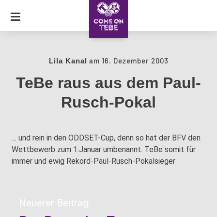
SKIP
TO
CONTENT
JOURNAL
am
16. Dezember 2003
Lila Kanal
TeBe raus aus dem Paul-
COLLECTION
Rusch-Pokal
CARAVAN OF LOVE
… und rein in den ODDSET-Cup, denn so hat der BFV den
Wettbewerb zum 1.Januar umbenannt. TeBe somit für
immer und ewig Rekord-Paul-Rusch-Pokalsieger
Neuerer Beitrag: