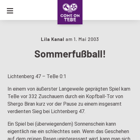
SKIP
TO
CONTENT
JOURNAL
Lila Kanal
am
1. Mai 2003
Sommerfußball!
COLLECTION
CARAVAN OF LOVE
Lichtenberg 47 – TeBe 0:1
In einem von äußerster Langeweile geprägten Spiel kam
TeBe vor 332 Zuschauern durch ein Kopfball-Tor von
Shergo Biran kurz vor der Pause zu einem insgesamt
verdienten Sieg bei Lichtenberg 47.
Ein Spiel bei (überwiegendem) Sonnenschein kann
eigentlich nie ein schlechtes sein. Wenn das Geschehen
auf dem grünen Rasen uninteressant wird, kann man sich