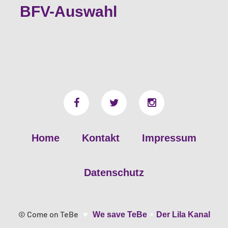
BFV-Auswahl
Home
Kontakt
Impressum
Datenschutz
•
© Come on TeBe
♥
We save TeBe
Der Lila Kanal