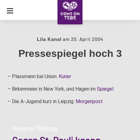
SKIP
TO
CONTENT
JOURNAL
am
20. April 2004
Lila Kanal
Pressespiegel hoch 3
COLLECTION
CARAVAN OF LOVE
– Plassmann bei Union:
Kurier
– Birkenmeier in New York, und Hagen im
Spiegel
– Die A-Jugend kurz in Leipzig:
Morgenpost
Neuerer Beitrag: