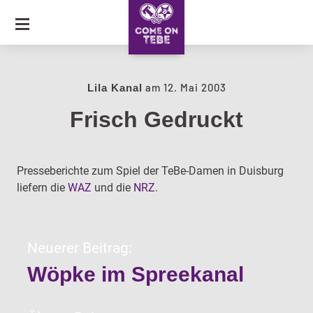
SKIP
TO
CONTENT
JOURNAL
am
12. Mai 2003
Lila Kanal
Frisch Gedruckt
COLLECTION
CARAVAN OF LOVE
Presseberichte zum Spiel der TeBe-Damen in Duisburg
liefern die
WAZ
und die
NRZ
.
Neuerer Beitrag:
Wöpke im Spreekanal