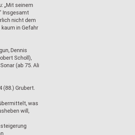
u: „Mit seinem
.“ Insgesamt
rlich nicht dem
h kaum in Gefahr
ygun, Dennis
obert Scholl),
Sonar (ab 75. Ali
:4 (88.) Grubert.
übermittelt, was
sheben will,
ssteigerung
nn