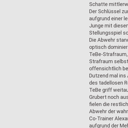
Schatte mittlerw
Der Schlüssel zu
aufgrund einer l
Junge mit diese
Stellungsspiel s
Die Abwehr stand
optisch dominier
TeBe-Strafraum, 
Strafraum selbs
offensichtlich b
Dutzend mal ins 
des tadellosen 
TeBe griff weitau
Grubert noch aus 
fielen die restl
Abwehr der wahr
Co-Trainer Alexan
aufgrund der Meh