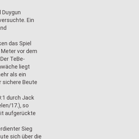
ol Duygun
versuchte. Ein
und
ken das Spiel
e Meter vor dem
 Der TeBe-
hwäche liegt
ehr als ein
r sichere Beute
 0:1 durch Jack
len/17.), so
eit aufgerückte
erdienter Sieg
ute sich über die