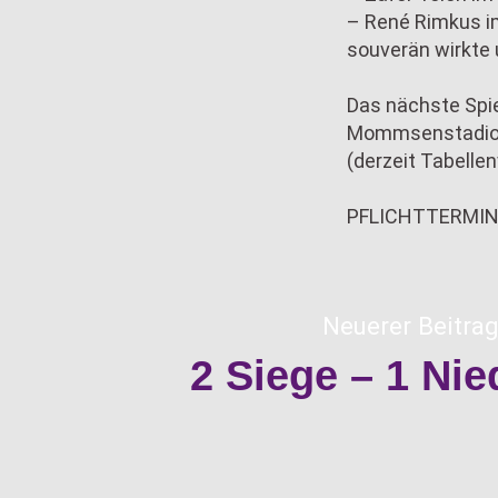
– René Rimkus im
souverän wirkte 
Das nächste Spie
Mommsenstadion s
(derzeit Tabellen
PFLICHTTERMIN
Neuerer Beitrag
2 Siege – 1 Nie