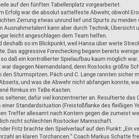
eile auf den fünften Tabellenplatz vorgearbeitet.
m Erfolg war die absolut sattelfeste Abwehr, obwohl Er
eichten Zerrung etwas unrund lief und Spurts zu meiden 
m Ausnahmetalent kann aber durch Technik, Übersicht 
ogar leicht angeschlagen dem Team helfen.
 deshalb so im Blickpunkt, weil Hansa über weite Strec
te. Das aggressive Forechecking begann bereits wenig
so daß ein kontrollierter Spielaufbau kaum möglich war.
t war dagegen Niemandsland, denn Rostocks größte Sc
ei den Sturmspitzen. Päch und C. Lange rannten sicher m
Abseits, und was die Abwehr nicht abfangen konnte, wa
René Rimkus im TeBe-Kasten.
s seltener, dafür viel konzentrierter an. Resultierte das
einer Standardsituation (Freistoßflanke des fleißigen Ye
ichen Treffer allesamt nach Kontern gegen die zumeist w
lich nicht schlechten Rostocker Mannschaft.
der Fritz brachte den Spielverlauf auf den Punkt: „Ein v
rzahl an klaren Torchancen.“ Coach Markus Schatte fre