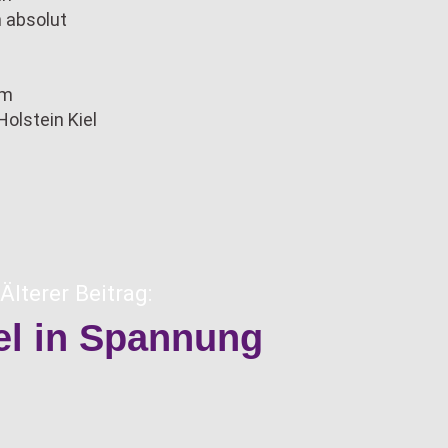
n absolut
im
olstein Kiel
Älterer Beitrag:
l in Spannung