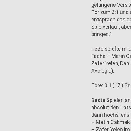
gelungene Vorste
Tor zum 3:1 und 
entsprach das de
Spielverlauf, ab
bringen.“
TeBe spielte mit
Fache – Metin Ca
Zafer Yelen, Dani
Avcioglu).
Tore: 0:1 (17.) Gr
Beste Spieler: a
absolut den Tat
dann höchstens
– Metin Cakmak i
– Zafer Yelen im 