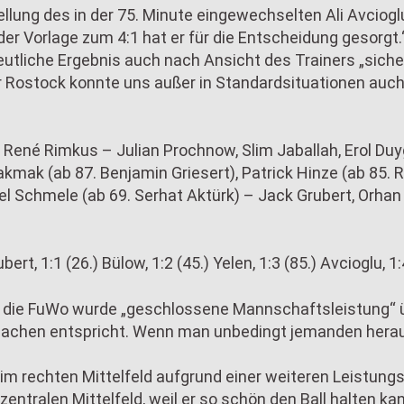
llung des in der 75. Minute eingewechselten Ali Avciogl
der Vorlage zum 4:1 hat er für die Entscheidung gesorgt
utliche Ergebnis auch nach Ansicht des Trainers „siche
er Rostock konnte uns außer in Standardsituationen auc
: René Rimkus – Julian Prochnow, Slim Jaballah, Erol Du
kmak (ab 87. Benjamin Griesert), Patrick Hinze (ab 85. R
el Schmele (ab 69. Serhat Aktürk) – Jack Grubert, Orhan 
ubert, 1:1 (26.) Bülow, 1:2 (45.) Yelen, 1:3 (85.) Avcioglu, 1
n die FuWo wurde „geschlossene Mannschaftsleistung“ 
sachen entspricht. Wenn man unbedingt jemanden herau
m rechten Mittelfeld aufgrund einer weiteren Leistung
zentralen Mittelfeld, weil er so schön den Ball halten ka