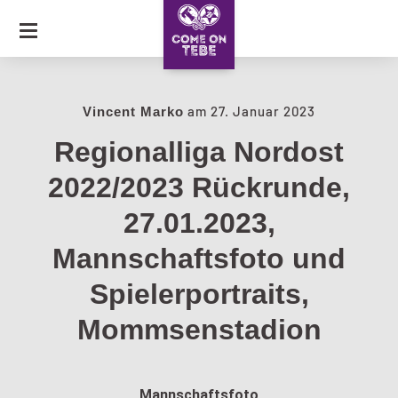
SKIP
TO
CONTENT
JOURNAL
am
27. Januar 2023
Vincent Marko
Regionalliga Nordost
COLLECTION
2022/2023 Rückrunde,
CARAVAN OF LOVE
27.01.2023,
Mannschaftsfoto und
Spielerportraits,
Mommsenstadion
Mannschaftsfoto