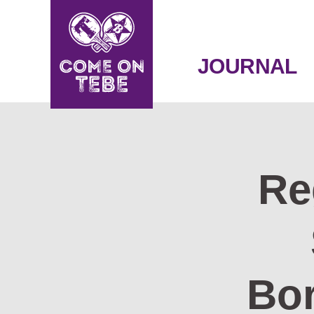
SKIP
TO
CONTENT
JOURNAL
Re
Bor