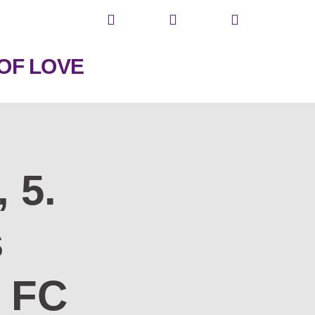
OF LOVE
 5.
s
. FC